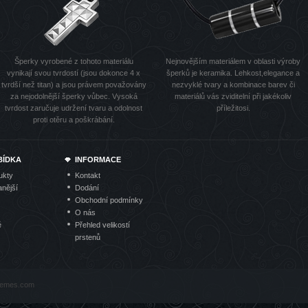
Šperky vyrobené z tohoto materiálu
Nejnovějším materiálem v oblasti výroby
vynikají svou tvrdostí (jsou dokonce 4 x
šperků je keramika. Lehkost,elegance a
tvrdší než titan) a jsou právem považovány
nezvyklé tvary a kombinace barev či
za nejodolnější šperky vůbec. Vysoká
materiálů vás zviditelní při jakékoliv
tvrdost zaručuje udržení tvaru a odolnost
příležitosi.
proti otěru a poškrábání.
BÍDKA
INFORMACE
ukty
Kontakt
nější
Dodání
Obchodní podmínky
O nás
é
Přehled velikostí
prstenů
hemes.com