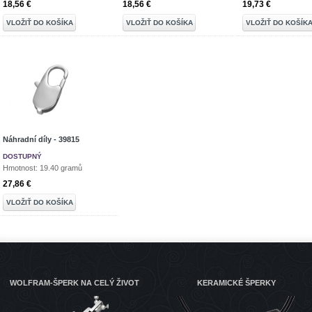
18,56 €
18,56 €
19,73 €
VLOŽIŤ DO KOŠÍKA
VLOŽIŤ DO KOŠÍKA
VLOŽIŤ DO KOŠÍK
Náhradní díly - 39815
DOSTUPNÝ
Hmotnost: 19.40 gramů
27,86 €
VLOŽIŤ DO KOŠÍKA
WOLFRAM-ŠPERK NA CELÝ ŽIVOT
KERAMICKÉ ŠPERKY