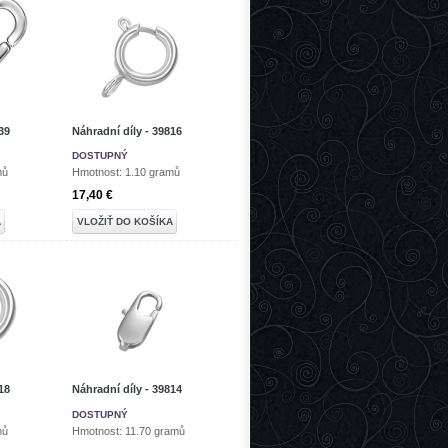
39
Náhradní díly - 39816
DOSTUPNÝ
mů
Hmotnost: 1.10 gramů
17,40 €
A
VLOŽIŤ DO KOŠÍKA
18
Náhradní díly - 39814
DOSTUPNÝ
mů
Hmotnost: 11.70 gramů