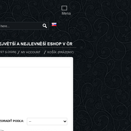
€
Mena
ST
(
LOGIN
)
MY ACCOUNT
KOŠÍK
(PRÁZDNY)
ZORADIŤ PODĽA: