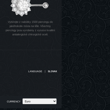
Vybírejte z nabídky 1500 piercingu do
jakéhokoliv místa na těle. Všechny
piercingy jsou vyrobeny z vysoce kvalitní
antialergické chirurgické oceli.
|
LANGUAGE
SLOVAK
CURRENCY