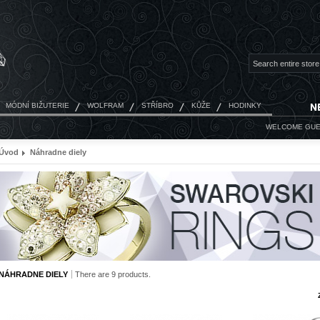
MÓDNÍ BIŽUTERIE
WOLFRAM
STŘÍBRO
KŮŽE
HODINKY
WELCOME
GUE
Úvod
Náhradne diely
NÁHRADNE DIELY
There are 9 products.