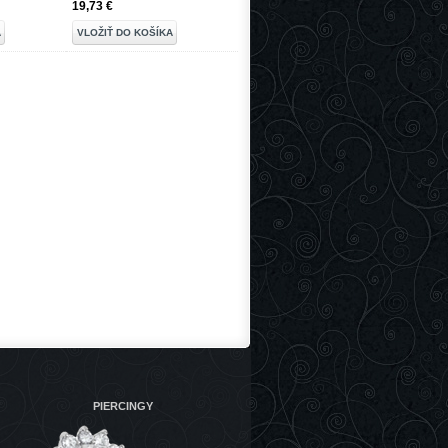
19,73 €
A
VLOŽIŤ DO KOŠÍKA
PIERCINGY