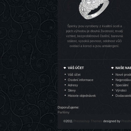
Šperky jsou vyrobeny z kvalitní oceli a
jejich výhodou je dlouhá životnost, trvalý
vzhled, bezproblémové čistění, barevná
stálost, vysoká pevnost, odolnost vůči
oxidaci a korozi a jsou antialergení.
VÁŠ ÚČET
NAŠE NA
Váš účet
Nové prod
Osobní informace
Nejprodáva
Adresy
Speciální
Slevy
Výrobci
Historie objednávek
Dodavatel
Doporučujeme:
Parfémy
©2011
Prestashop Themes
designed by
Prest