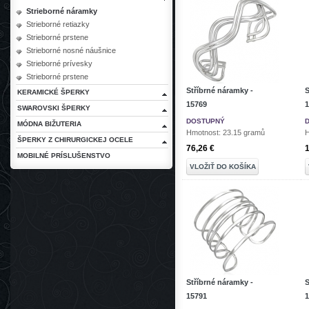
Strieborné náramky
Strieborné retiazky
Strieborné prstene
Strieborné nosné náušnice
Strieborné prívesky
Strieborné prstene
Stříbrné náramky -
S
KERAMICKÉ ŠPERKY
15769
1
SWAROVSKI ŠPERKY
DOSTUPNÝ
MÓDNA BIŽUTERIA
Hmotnost: 23.15 gramů
H
ŠPERKY Z CHIRURGICKEJ OCELE
76,26 €
1
MOBILNÉ PRÍSLUŠENSTVO
VLOŽIŤ DO KOŠÍKA
Stříbrné náramky -
S
15791
1