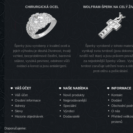
CHIRURGICKÁ OCEL
WOLFRAM-ŠPERK NA CELÝ ŽI
Šperky jsou vyrobeny z kvalitní oceli a
Šperky vyrobené z tohoto materi
jejich výhodou je dlouhá životnost, trvalý
vynikají svou tvrdostí (jsou dokonc
vzhled, bezproblémové čistění, barevná
tvrdší než titan) a jsou právem pov
stálost, vysoká pevnost, odolnost vůči
za nejodolnější šperky vůbec. Vy
oxidaci a korozi a jsou antialergení.
tvrdost zaručuje udržení tvaru a od
proti otěru a poškrábání.
VÁŠ ÚČET
NAŠE NABÍDKA
INFORMACE
Váš účet
Nové produkty
Kontakt
Osobní informace
Nejprodávanější
Dodání
Adresy
Speciální
Obchodní pod
Slevy
Výrobci
O nás
Historie objednávek
Dodavatelé
Přehled velikos
prstenů
Doporučujeme: