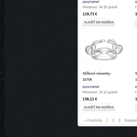
DOSTUPNÝ
Hmotnost: 34.35 gramů
H
119,73 €
1
VLOŽIŤ DO KOŠÍKA
Stříbrné náramky -
S
15758
1
DOSTUPNÝ
Hmotnost: 24.12 gramů
H
136,11 €
1
VLOŽIŤ DO KOŠÍKA
« Predošlá
1
2
3
Nasled