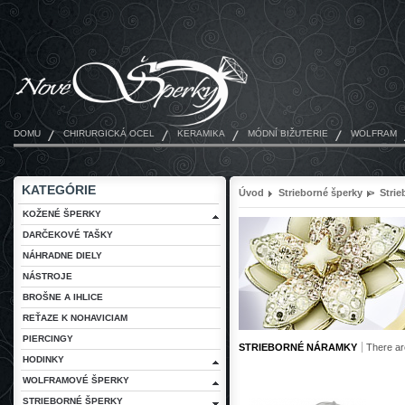
DOMU
CHIRURGICKÁ OCEL
KERAMIKA
MÓDNÍ BIŽUTERIE
WOLFRAM
KATEGÓRIE
Úvod
Strieborné šperky
>
Stri
KOŽENÉ ŠPERKY
DARČEKOVÉ TAŠKY
NÁHRADNE DIELY
NÁSTROJE
BROŠNE A IHLICE
REŤAZE K NOHAVICIAM
PIERCINGY
STRIEBORNÉ NÁRAMKY
There ar
HODINKY
WOLFRAMOVÉ ŠPERKY
STRIEBORNÉ ŠPERKY