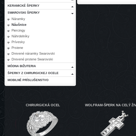
KERAMICKÉ ŠPERKY
SWAROVSKI ŠPERKY
Náramky
Náušnice
Piercingy
Náhrdelníky
Prívesky
Prstene
Drevené náramky Swarovski
Drevené prstene Swarovski
MÓDNA BIŽUTERIA
ŠPERKY Z CHIRURGICKEJ OCELE
MOBILNÉ PRÍSLUŠENSTVO
CHIRURGICKÁ OCEL
WOLFRAM-ŠPERK NA CELÝ ŽI