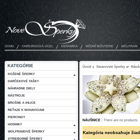
DOMU
CHIRURGICKÁ OCEL
KERAMIKA
MÓDNÍ BIŽUTERIE
WOLFRAM
KATEGÓRIE
Úvod
Swarovski šperky
>
Náuš
KOŽENÉ ŠPERKY
DARČEKOVÉ TAŠKY
NÁHRADNE DIELY
NÁSTROJE
BROŠNE A IHLICE
REŤAZE K NOHAVICIAM
PIERCINGY
NÁUŠNICE
There are no products.
HODINKY
WOLFRAMOVÉ ŠPERKY
Kategória neobsahuje žiad
STRIEBORNÉ ŠPERKY