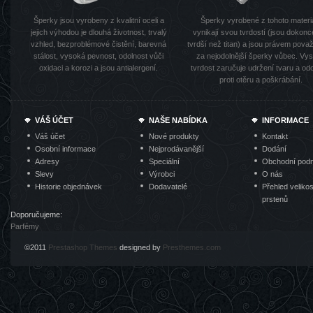
Šperky jsou vyrobeny z kvalitní oceli a
Šperky vyrobené z tohoto materi
jejich výhodou je dlouhá životnost, trvalý
vynikají svou tvrdostí (jsou dokonc
vzhled, bezproblémové čistění, barevná
tvrdší než titan) a jsou právem pov
stálost, vysoká pevnost, odolnost vůči
za nejodolnější šperky vůbec. Vy
oxidaci a korozi a jsou antialergení.
tvrdost zaručuje udržení tvaru a od
proti otěru a poškrábání.
VÁŠ ÚČET
NAŠE NABÍDKA
INFORMACE
Váš účet
Nové produkty
Kontakt
Osobní informace
Nejprodávanější
Dodání
Adresy
Speciální
Obchodní pod
Slevy
Výrobci
O nás
Historie objednávek
Dodavatelé
Přehled velikos
prstenů
Doporučujeme:
Parfémy
©2011
Prestashop Themes
designed by
Presthemes.com