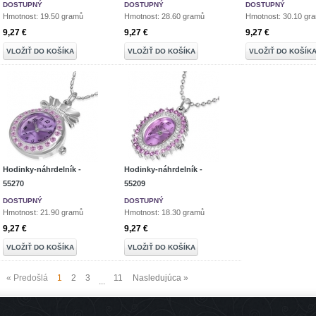
DOSTUPNÝ
DOSTUPNÝ
DOSTUPNÝ
Hmotnost: 19.50 gramů
Hmotnost: 28.60 gramů
Hmotnost: 30.10 gr
9,27 €
9,27 €
9,27 €
VLOŽIŤ DO KOŠÍKA
VLOŽIŤ DO KOŠÍKA
VLOŽIŤ DO KOŠÍK
Hodinky-náhrdelník -
Hodinky-náhrdelník -
55270
55209
DOSTUPNÝ
DOSTUPNÝ
Hmotnost: 21.90 gramů
Hmotnost: 18.30 gramů
9,27 €
9,27 €
VLOŽIŤ DO KOŠÍKA
VLOŽIŤ DO KOŠÍKA
« Predošlá
1
2
3
11
Nasledujúca »
...