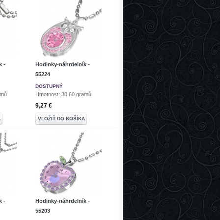
 -
Hodinky-náhrdelník -
55224
DOSTUPNÝ
amů
Hmotnost: 30.60 gramů
9,27 €
A
VLOŽIŤ DO KOŠÍKA
 -
Hodinky-náhrdelník -
55203