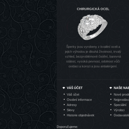
CHIRURGICKÁ OCEL
Šperky jsou vyrobeny z kvalitní oceli a
jejich výhodou je dlouhá životnost, trvalý
vzhled, bezproblémové čistění, barevná
stálost, vysoká pevnost, odolnost vůči
oxidaci a korozi a jsou antialergení.
VÁŠ ÚČET
NAŠE NA
Váš účet
Nové prod
Osobní informace
Nejprodáva
Adresy
Speciální
Slevy
Výrobci
Historie objednávek
Dodavatel
Doporučujeme: