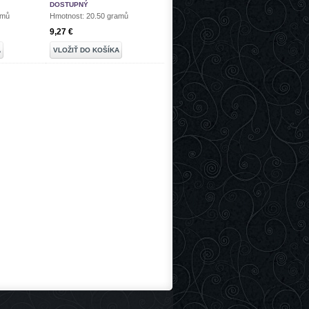
DOSTUPNÝ
amů
Hmotnost: 20.50 gramů
9,27 €
A
VLOŽIŤ DO KOŠÍKA