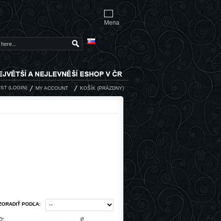
€
Mena
ST
(
LOGIN
)
MY ACCOUNT
KOŠÍK
(PRÁZDNY)
ZORADIŤ PODĽA: