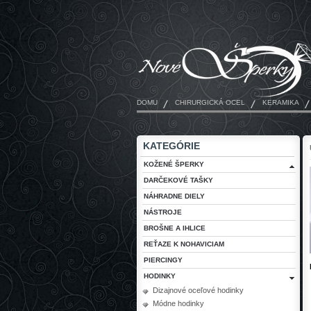
DOMU
CHIRURGICKÁ OCEL
KERAMIKA
KATEGÓRIE
KOŽENÉ ŠPERKY
DARČEKOVÉ TAŠKY
NÁHRADNE DIELY
NÁSTROJE
BROŠNE A IHLICE
REŤAZE K NOHAVICIAM
PIERCINGY
HODINKY
Dizajnové oceľové hodinky
Módne hodinky