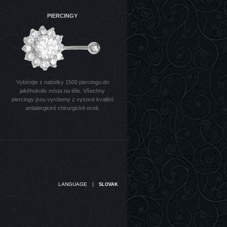
PIERCINGY
Vybírejte z nabídky 1500 piercingu do
jakéhokoliv místa na těle. Všechny
piercingy jsou vyrobeny z vysoce kvalitní
antialergické chirurgické oceli.
|
LANGUAGE
SLOVAK