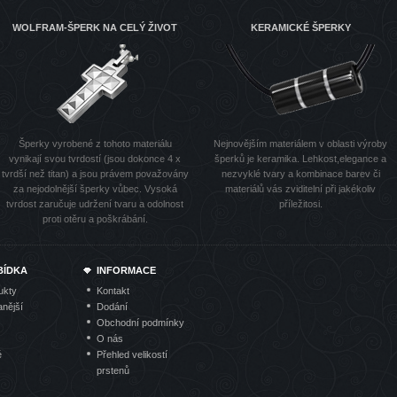
WOLFRAM-ŠPERK NA CELÝ ŽIVOT
KERAMICKÉ ŠPERKY
Šperky vyrobené z tohoto materiálu
Nejnovějším materiálem v oblasti výroby
vynikají svou tvrdostí (jsou dokonce 4 x
šperků je keramika. Lehkost,elegance a
tvrdší než titan) a jsou právem považovány
nezvyklé tvary a kombinace barev či
za nejodolnější šperky vůbec. Vysoká
materiálů vás zviditelní při jakékoliv
tvrdost zaručuje udržení tvaru a odolnost
příležitosi.
proti otěru a poškrábání.
BÍDKA
INFORMACE
ukty
Kontakt
nější
Dodání
Obchodní podmínky
O nás
é
Přehled velikostí
prstenů