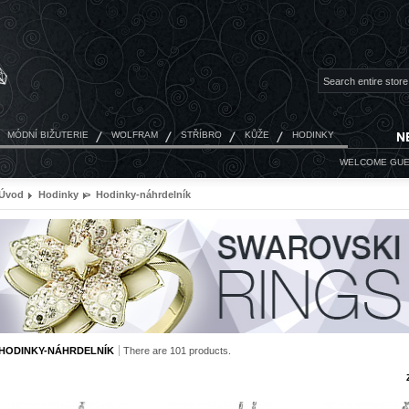
MÓDNÍ BIŽUTERIE
WOLFRAM
STŘÍBRO
KŮŽE
HODINKY
WELCOME
GUE
Úvod
Hodinky
>
Hodinky-náhrdelník
HODINKY-NÁHRDELNÍK
There are 101 products.