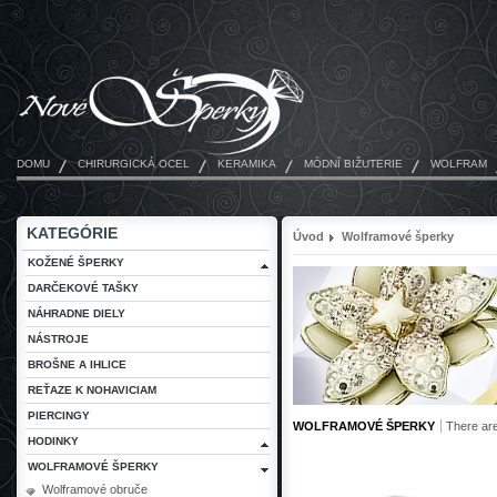
DOMU
CHIRURGICKÁ OCEL
KERAMIKA
MÓDNÍ BIŽUTERIE
WOLFRAM
KATEGÓRIE
Úvod
Wolframové šperky
KOŽENÉ ŠPERKY
DARČEKOVÉ TAŠKY
NÁHRADNE DIELY
NÁSTROJE
BROŠNE A IHLICE
REŤAZE K NOHAVICIAM
PIERCINGY
WOLFRAMOVÉ ŠPERKY
There ar
HODINKY
WOLFRAMOVÉ ŠPERKY
Wolframové obruče