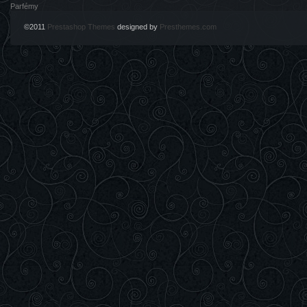
Parfémy
©2011
Prestashop Themes
designed by
Presthemes.com