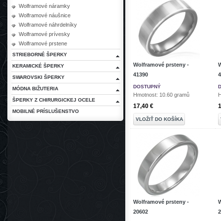
Wolframové náramky
Wolframové náušnice
Wolframové náhrdelníky
Wolframové prívesky
Wolframové prstene
STRIEBORNÉ ŠPERKY
Wolframové prsteny -
W
KERAMICKÉ ŠPERKY
41390
4
SWAROVSKI ŠPERKY
DOSTUPNÝ
MÓDNA BIŽUTERIA
Hmotnost: 10.60 gramů
H
ŠPERKY Z CHIRURGICKEJ OCELE
17,40 €
1
MOBILNÉ PRÍSLUŠENSTVO
VLOŽIŤ DO KOŠÍKA
Wolframové prsteny -
W
20602
2