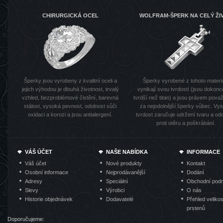
CHIRURGICKÁ OCEL
WOLFRAM-ŠPERK NA CELÝ ŽI
Šperky jsou vyrobeny z kvalitní oceli a
Šperky vyrobené z tohoto materi
jejich výhodou je dlouhá životnost, trvalý
vynikají svou tvrdostí (jsou dokonc
vzhled, bezproblémové čistění, barevná
tvrdší než titan) a jsou právem pov
stálost, vysoká pevnost, odolnost vůči
za nejodolnější šperky vůbec. Vy
oxidaci a korozi a jsou antialergení.
tvrdost zaručuje udržení tvaru a od
proti otěru a poškrábání.
VÁŠ ÚČET
NAŠE NABÍDKA
INFORMACE
Váš účet
Nové produkty
Kontakt
Osobní informace
Nejprodávanější
Dodání
Adresy
Speciální
Obchodní pod
Slevy
Výrobci
O nás
Historie objednávek
Dodavatelé
Přehled velikos
prstenů
Doporučujeme: