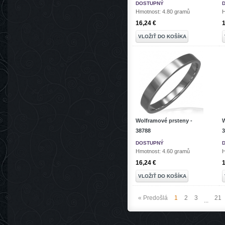
DOSTUPNÝ
Hmotnost: 4.80 gramů
H
16,24 €
1
VLOŽIŤ DO KOŠÍKA
Wolframové prsteny -
W
38788
3
DOSTUPNÝ
Hmotnost: 4.60 gramů
H
16,24 €
1
VLOŽIŤ DO KOŠÍKA
« Predošlá
1
2
3
21
...