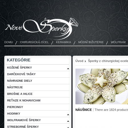
DOMU
CHIRURGICKÁ OCEL
KERAMIKA
MÓDNÍ BIŽUTERIE
WOLFRAM
KATEGÓRIE
Úvod
Šperky z chirurgickej ocel
KOŽENÉ ŠPERKY
DARČEKOVÉ TAŠKY
NÁHRADNE DIELY
NÁSTROJE
BROŠNE A IHLICE
REŤAZE K NOHAVICIAM
PIERCINGY
NÁUŠNICE
There are 1824 product
HODINKY
WOLFRAMOVÉ ŠPERKY
STRIEBORNÉ ŠPERKY