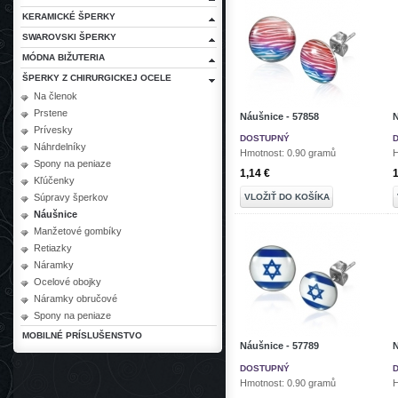
KERAMICKÉ ŠPERKY
SWAROVSKI ŠPERKY
MÓDNA BIŽUTERIA
ŠPERKY Z CHIRURGICKEJ OCELE
Na členok
Prstene
Náušnice - 57858
N
Prívesky
DOSTUPNÝ
Náhrdelníky
Hmotnost: 0.90 gramů
H
Spony na peniaze
1,14 €
1
Kľúčenky
VLOŽIŤ DO KOŠÍKA
Súpravy šperkov
Náušnice
Manžetové gombíky
Retiazky
Náramky
Ocelové obojky
Náramky obručové
Spony na peniaze
MOBILNÉ PRÍSLUŠENSTVO
Náušnice - 57789
N
DOSTUPNÝ
Hmotnost: 0.90 gramů
H