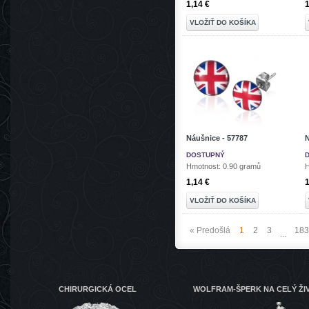
1,14 €
1
VLOŽIŤ DO KOŠÍKA
Náušnice - 57787
N
DOSTUPNÝ
Hmotnost: 0.90 gramů
H
1,14 €
1
VLOŽIŤ DO KOŠÍKA
« Predošlá
1
2
3
18
...
CHIRURGICKÁ OCEL
WOLFRAM-ŠPERK NA CELÝ ŽI