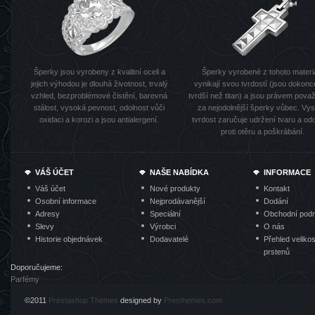
Šperky jsou vyrobeny z kvalitní oceli a
Šperky vyrobené z tohoto materi
jejich výhodou je dlouhá životnost, trvalý
vynikají svou tvrdostí (jsou dokonc
vzhled, bezproblémové čistění, barevná
tvrdší než titan) a jsou právem pov
stálost, vysoká pevnost, odolnost vůči
za nejodolnější šperky vůbec. Vy
oxidaci a korozi a jsou antialergení.
tvrdost zaručuje udržení tvaru a od
proti otěru a poškrábání.
VÁŠ ÚČET
NAŠE NABÍDKA
INFORMACE
Váš účet
Nové produkty
Kontakt
Osobní informace
Nejprodávanější
Dodání
Adresy
Speciální
Obchodní pod
Slevy
Výrobci
O nás
Historie objednávek
Dodavatelé
Přehled velikos
prstenů
Doporučujeme:
Parfémy
©2011
Prestashop Themes
designed by
Presthemes.com