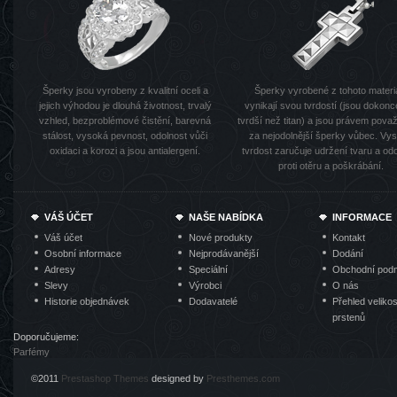
Šperky jsou vyrobeny z kvalitní oceli a
Šperky vyrobené z tohoto materi
jejich výhodou je dlouhá životnost, trvalý
vynikají svou tvrdostí (jsou dokonc
vzhled, bezproblémové čistění, barevná
tvrdší než titan) a jsou právem pov
stálost, vysoká pevnost, odolnost vůči
za nejodolnější šperky vůbec. Vy
oxidaci a korozi a jsou antialergení.
tvrdost zaručuje udržení tvaru a od
proti otěru a poškrábání.
VÁŠ ÚČET
NAŠE NABÍDKA
INFORMACE
Váš účet
Nové produkty
Kontakt
Osobní informace
Nejprodávanější
Dodání
Adresy
Speciální
Obchodní pod
Slevy
Výrobci
O nás
Historie objednávek
Dodavatelé
Přehled velikos
prstenů
Doporučujeme:
Parfémy
©2011
Prestashop Themes
designed by
Presthemes.com